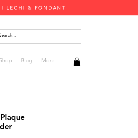
'I LECHI & FONDANT
Shop
Blog
More
Plaque
jder