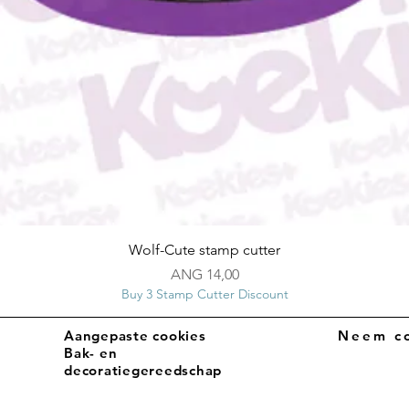
Snel overzicht
Wolf-Cute stamp cutter
Prijs
ANG 14,00
Buy 3 Stamp Cutter Discount
Aangepaste cookies
Neem co
Bak- en
decoratiegereedschap