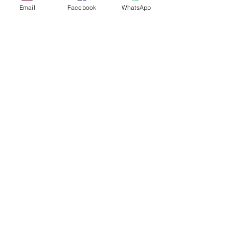
Email
Facebook
WhatsApp
Aangepast ontwerp
Stempelsnijders
Admin@Koekiesplus.com
Blue Mall, 40 Sta Rosaweg
Tel: +5999 844 3344
Crib:102510568
KVK: 149296
Aangepaste cookies
Bak- en decoratiegereedschap
Koekies@Koekiesplus.com