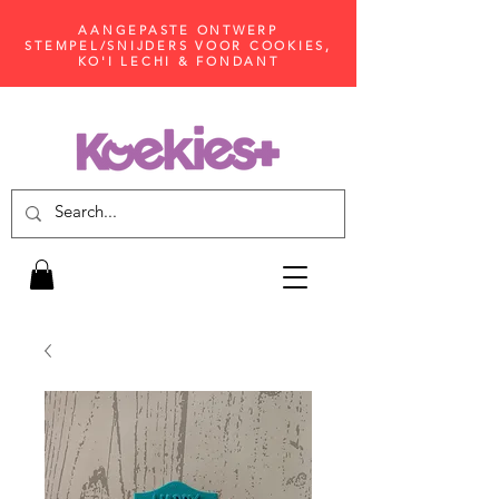
AANGEPASTE ONTWERP
STEMPEL/SNIJDERS VOOR COOKIES,
KO'I LECHI & FONDANT