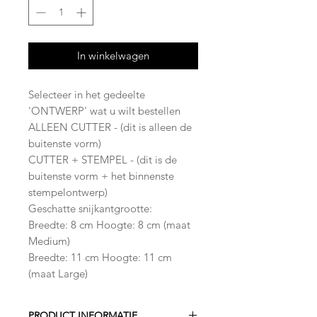
In winkelwagen
Selecteer in het gedeelte
'ONTWERP' wat u wilt bestellen
ALLEEN CUTTER - (dit is alleen de
buitenste vorm)
CUTTER + STEMPEL - (dit is de
buitenste vorm + het binnenste
stempelontwerp)
Geschatte snijkantgrootte:
Breedte: 8 cm Hoogte: 8 cm (maat
Medium)
Breedte: 11 cm Hoogte: 11 cm
(maat Large)
PRODUCT INFORMATIE