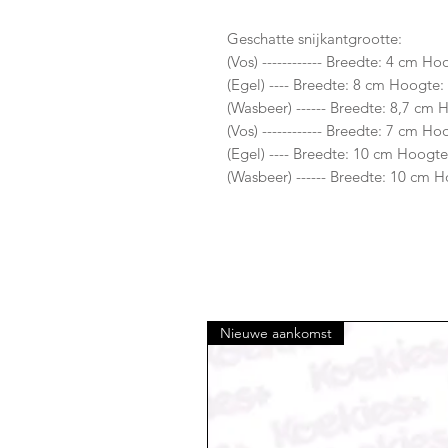
Geschatte snijkantgrootte:
(Vos) ------------ Breedte: 4 cm 
(Egel) ---- Breedte: 8 cm Hoogte
(Wasbeer) ------ Breedte: 8,7 c
(Vos) ------------ Breedte: 7 cm H
(Egel) ---- Breedte: 10 cm Hoogt
(Wasbeer) ------ Breedte: 10 cm 
Nieuwe aankomst