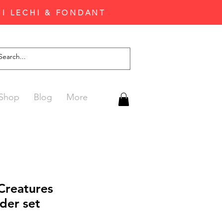
'I LECHI & FONDANT
Shop
Blog
More
reatures
der set