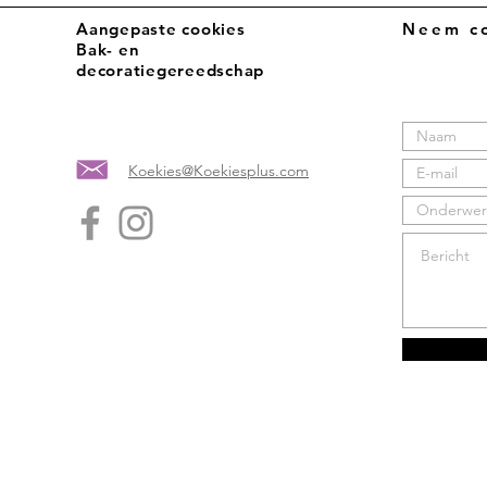
Aangepaste cookies
Neem co
Bak- en
decoratiegereedschap
Koekies@Koekiesplus.com