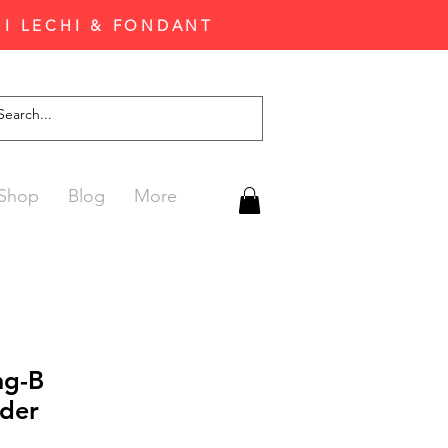
'I LECHI & FONDANT
Shop
Blog
More
ng-B
jder