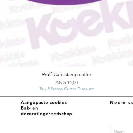
Snel overzicht
Wolf-Cute stamp cutter
Prijs
ANG 14,00
Buy 3 Stamp Cutter Discount
Aangepaste cookies
Neem co
Bak- en
decoratiegereedschap