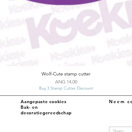
Snel overzicht
Wolf-Cute stamp cutter
Prijs
ANG 14,00
Buy 3 Stamp Cutter Discount
Aangepaste cookies
Neem co
Bak- en
decoratiegereedschap