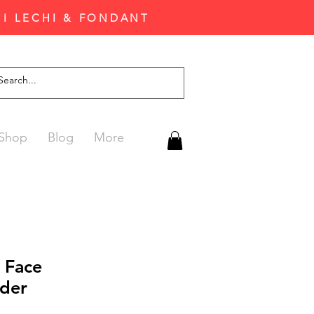
'I LECHI & FONDANT
Shop
Blog
More
 Face
jder