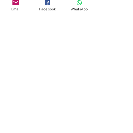
Email
Facebook
WhatsApp
Aangepast ontwerp
Stempelsnijders
Admin@Koekiesplus.com
Blue Mall, 40 Sta Rosaweg
Tel: +5999 844 3344
Crib:102510568
KVK: 149296
Aangepaste cookies
Bak- en decoratiegereedschap
Koekies@Koekiesplus.com