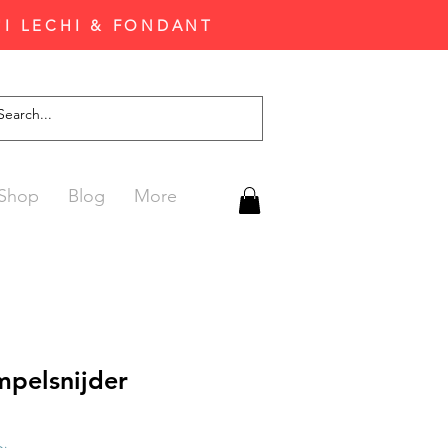
'I LECHI & FONDANT
Shop
Blog
More
mpelsnijder