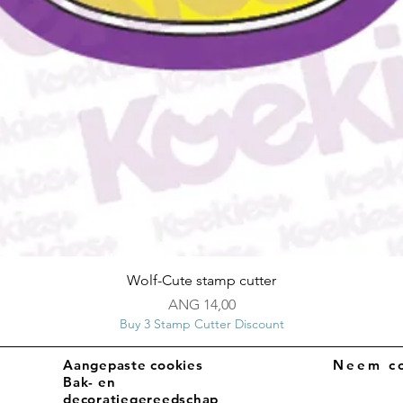
Snel overzicht
Wolf-Cute stamp cutter
Prijs
ANG 14,00
Buy 3 Stamp Cutter Discount
Aangepaste cookies
Neem co
Bak- en
decoratiegereedschap