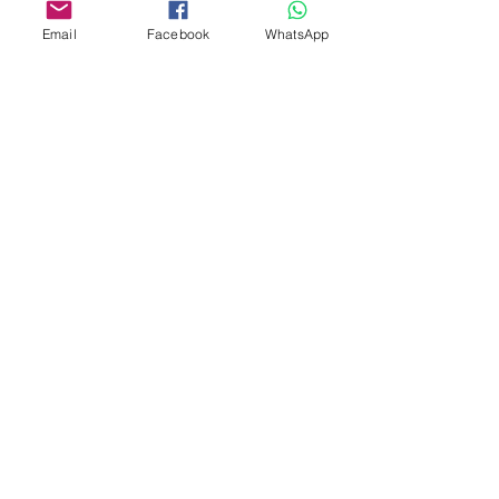
Email
Facebook
WhatsApp
Aangepast ontwerp
Stempelsnijders
Admin@Koekiesplus.com
Blue Mall, 40 Sta Rosaweg
Tel: +5999 844 3344
Crib:102510568
KVK: 149296
Aangepaste cookies
Bak- en decoratiegereedschap
Koekies@Koekiesplus.com