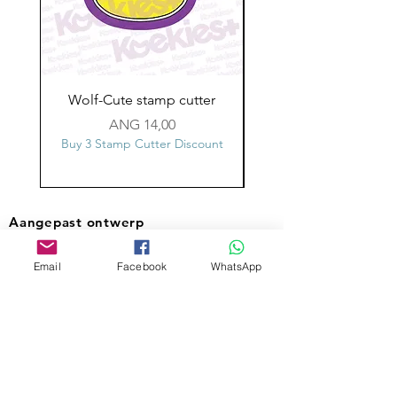
Wolf-Cute stamp cutter
Glass-C-Bow stamp c
Prijs
ANG 14,00
Buy 3 Stamp Cutter Discount
Buy 3 Stamp Cutter Dis
Aangepast ontwerp
Stempelsnijders
Email
Facebook
WhatsApp
Admin@Koekiesplus.com
Blue Mall, 40 Sta Rosaweg
Tel: +5999 844 3344