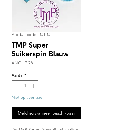
Productcode: 00100
TMP Super
Suikerspin Blauw
Prijs
ANG 17,78
Aantal
*
Niet op voorraad
Melding wanneer beschikbaar
De TMP Super Dusts zijn niet giftig,