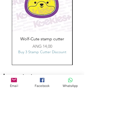
Wolf-Cute stamp cutter
Glass-C-Bow stamp c
Prijs
ANG 14,00
Buy 3 Stamp Cutter Discount
Buy 3 Stamp Cutter Dis
Aangepast ontwerp
Stempelsnijders
Email
Facebook
WhatsApp
Admin@Koekiesplus.com