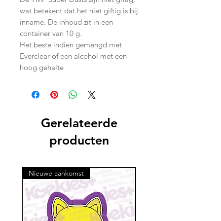
wat betekent dat het niet giftig is bij
inname. De inhoud zit in een
container van 10 g.
Het beste indien gemengd met
Everclear of een alcohol met een
hoog gehalte
Gerelateerde
producten
Nieuwe aankomst