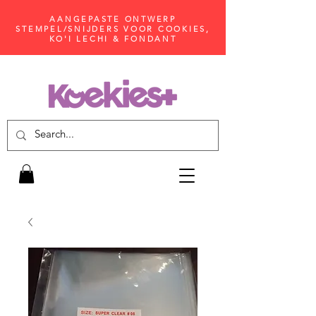
AANGEPASTE ONTWERP
STEMPEL/SNIJDERS VOOR COOKIES,
KO'I LECHI & FONDANT