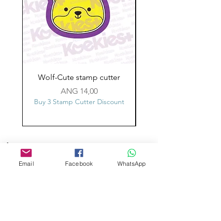
Wolf-Cute stamp cutter
Glass-C-Bow stamp c
Prijs
ANG 14,00
Buy 3 Stamp Cutter Discount
Buy 3 Stamp Cutter Dis
Aangepast ontwerp
Stempelsnijders
Email
Facebook
WhatsApp
Admin@Koekiesplus.com