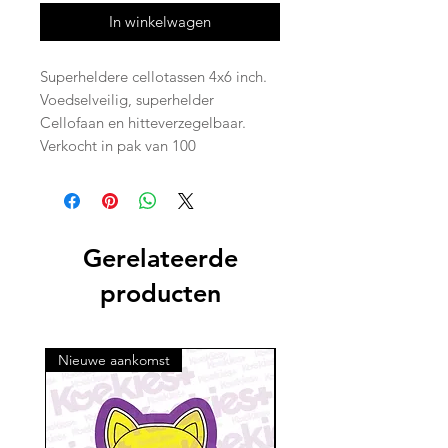
In winkelwagen
Superheldere cellotassen 4x6 inch.
Voedselveilig, superhelder
Cellofaan en hitteverzegelbaar.
Verkocht in pak van 100
Gerelateerde
producten
Nieuwe aankomst