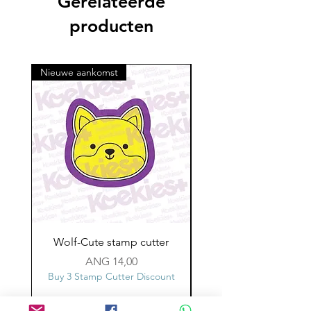
Gerelateerde
producten
Nieuwe aankomst
Wolf-Cute stamp cutter
Glass-C-Bow stamp c
Prijs
ANG 14,00
Buy 3 Stamp Cutter Discount
Buy 3 Stamp Cutter Dis