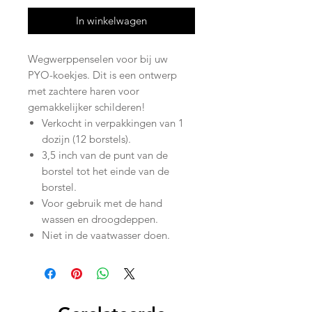
In winkelwagen
Wegwerppenselen voor bij uw
PYO-koekjes. Dit is een ontwerp
met zachtere haren voor
gemakkelijker schilderen!
Verkocht in verpakkingen van 1
dozijn (12 borstels).
3,5 inch van de punt van de
borstel tot het einde van de
borstel.
Voor gebruik met de hand
wassen en droogdeppen.
Niet in de vaatwasser doen.