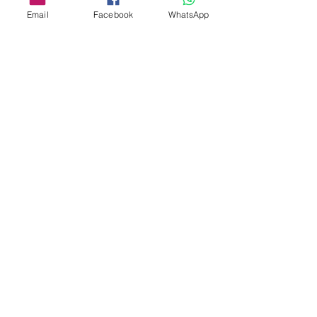
Email
Facebook
WhatsApp
Aangepast ontwerp
Stempelsnijders
Admin@Koekiesplus.com
Blue Mall, 40 Sta Rosaweg
Tel: +5999 844 3344
Crib:102510568
KVK: 149296
Aangepaste cookies
Bak- en decoratiegereedschap
Koekies@Koekiesplus.com