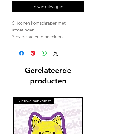
In winkelwagen
Siliconen komschraper met
afmetingen
Stevige stalen binnenkern
Gerelateerde
producten
Nieuwe aankomst