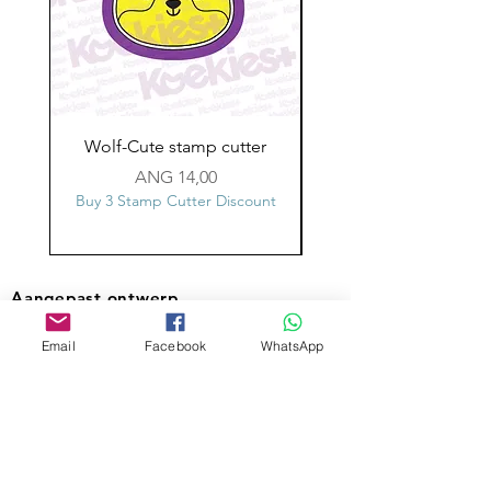
Wolf-Cute stamp cutter
Glass-C-Bow stamp c
Prijs
ANG 14,00
Buy 3 Stamp Cutter Discount
Buy 3 Stamp Cutter Dis
Aangepast ontwerp
Stempelsnijders
Email
Facebook
WhatsApp
Admin@Koekiesplus.com
Blue Mall, 40 Sta Rosaweg