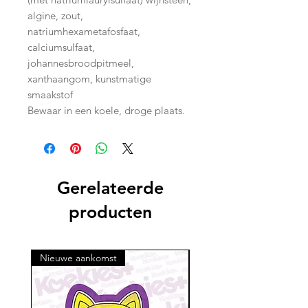
algine, zout,
natriumhexametafosfaat,
calciumsulfaat,
johannesbroodpitmeel,
xanthaangom, kunstmatige
smaakstof
Bewaar in een koele, droge plaats.
Gerelateerde
producten
Nieuwe aankomst