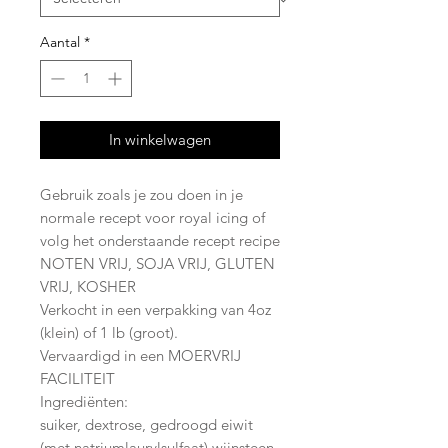
Aantal
*
In winkelwagen
Gebruik zoals je zou doen in je
normale recept voor royal icing of
volg het onderstaande recept recipe
NOTEN VRIJ, SOJA VRIJ, GLUTEN
VRIJ, KOSHER
Verkocht in een verpakking van 4oz
(klein) of 1 lb (groot).
Vervaardigd in een MOERVRIJ
FACILITEIT
Ingrediënten:
suiker, dextrose, gedroogd eiwit
(met natriumlaurylsulfaat) wijnsteen,