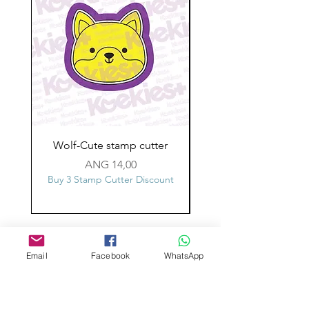
Wolf-Cute stamp cutter
Glass-C-Bow stamp c
Prijs
ANG 14,00
Buy 3 Stamp Cutter Discount
Buy 3 Stamp Cutter Dis
Aangepast ontwerp
Stempelsnijders
Email
Facebook
WhatsApp
Admin@Koekiesplus.com