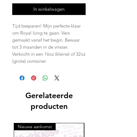
In winkelwagen
Tijd besparen! Mijn perfecte klaar 
om Royal Icing te gaan. Vers 
gemaakt vanaf het begin. Bewaar 
tot 3 maanden in de vriezer. 
Verkocht in een 16oz (kleine) of 32oz 
(grote) container.
Gerelateerde
producten
Nieuwe aankomst