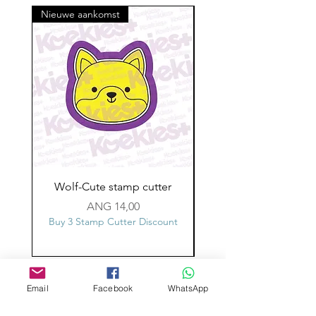
Nieuwe aankomst
Wolf-Cute stamp cutter
Glass-C-Bow stamp c
Prijs
ANG 14,00
Buy 3 Stamp Cutter Discount
Buy 3 Stamp Cutter Dis
Aangepast ontwerp
Email
Facebook
WhatsApp
Stempelsnijders