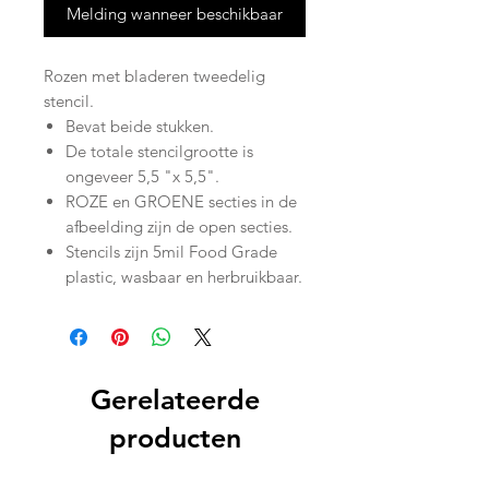
Melding wanneer beschikbaar
Rozen met bladeren tweedelig
stencil.
Bevat beide stukken.
De totale stencilgrootte is
ongeveer 5,5 "x 5,5".
ROZE en GROENE secties in de
afbeelding zijn de open secties.
Stencils zijn 5mil Food Grade
plastic, wasbaar en herbruikbaar.
Gerelateerde
producten