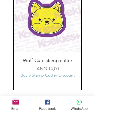
Wolf-Cute stamp cutter
Glass-C-Bow stamp c
Prijs
ANG 14,00
Buy 3 Stamp Cutter Discount
Buy 3 Stamp Cutter Dis
Aangepast ontwerp
Stempelsnijders
Email
Facebook
WhatsApp
Admin@Koekiesplus.com