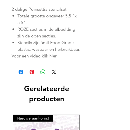
2 delige Poinsettia stencilset.
Totale grootte ongeveer 5,5 "x
5,5".
ROZE secties in de afbeelding
zijn de open secties.
Stencils zijn 5mil Food Grade
plastic, wasbaar en herbruikbaar.
Voor een video klik
hier
Gerelateerde
producten
Nieuwe aankomst