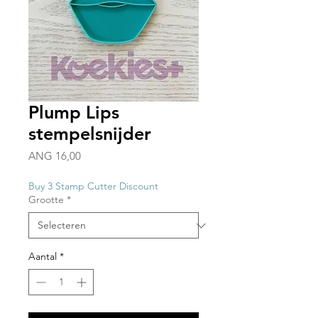
Plump Lips
stempelsnijder
Prijs
ANG 16,00
Buy 3 Stamp Cutter Discount
Grootte
*
Aantal
*