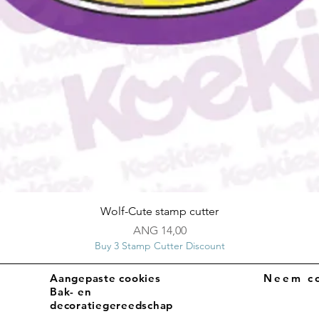
Snel overzicht
Wolf-Cute stamp cutter
Prijs
ANG 14,00
Buy 3 Stamp Cutter Discount
Aangepaste cookies
Neem co
Bak- en
decoratiegereedschap