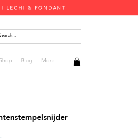
'I LECHI & FONDANT
Shop
Blog
More
antenstempelsnijder