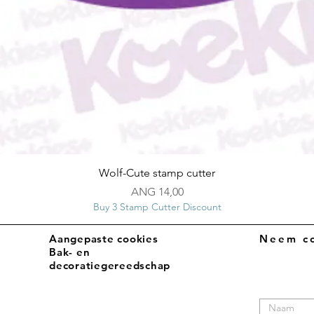
Snel overzicht
Wolf-Cute stamp cutter
Prijs
ANG 14,00
Buy 3 Stamp Cutter Discount
Aangepaste cookies
Neem co
Bak- en
decoratiegereedschap