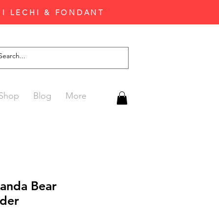
'I LECHI & FONDANT
Shop
Blog
More
Panda Bear
jder