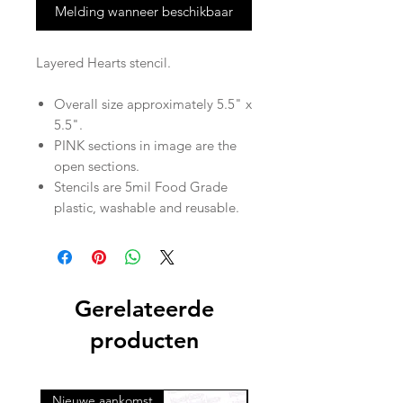
Melding wanneer beschikbaar
Layered Hearts stencil.
Overall size approximately 5.5" x
5.5".
PINK sections in image are the
open sections.
Stencils are 5mil Food Grade
plastic, washable and reusable.
Gerelateerde
producten
Nieuwe aankomst