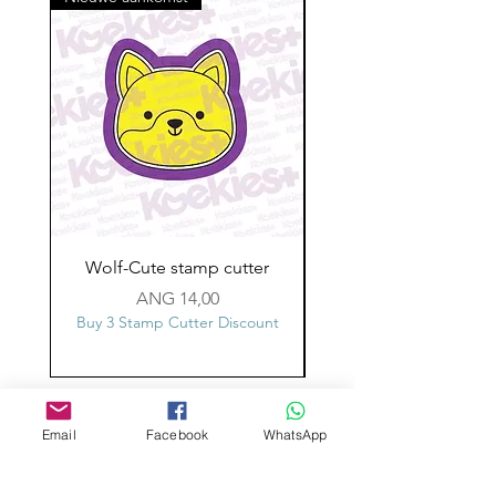
Wolf-Cute stamp cutter
Glass-C-Bow stamp c
Prijs
ANG 14,00
Buy 3 Stamp Cutter Discount
Buy 3 Stamp Cutter Dis
Aangepast ontwerp
Email
Facebook
WhatsApp
Stempelsnijders