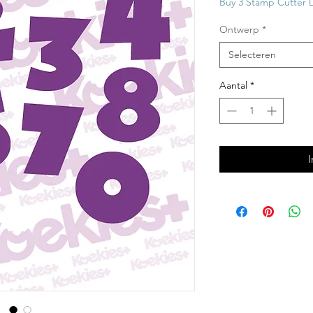
Buy 3 Stamp Cutter 
Ontwerp
*
Selecteren
Aantal
*
I