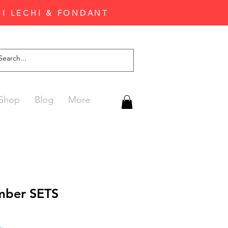
'I LECHI & FONDANT
Shop
Blog
More
mber SETS