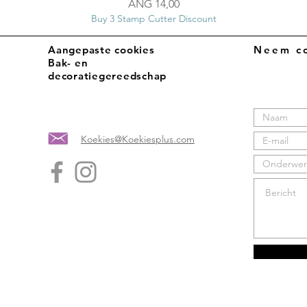
Prijs
ANG 14,00
Buy 3 Stamp Cutter Discount
Aangepaste cookies
Neem co
Bak- en
decoratiegereedschap
Koekies@Koekiesplus.com