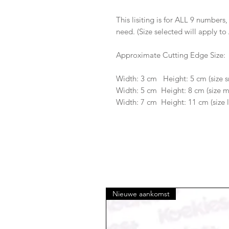
This lisiting is for ALL 9 numbers
need. (Size selected will apply to
Approximate Cutting Edge Size:
Width: 3 cm Height: 5 cm (size s
Width: 5 cm Height: 8 cm (size 
Width: 7 cm Height: 11 cm (size 
Nieuwe aankomst