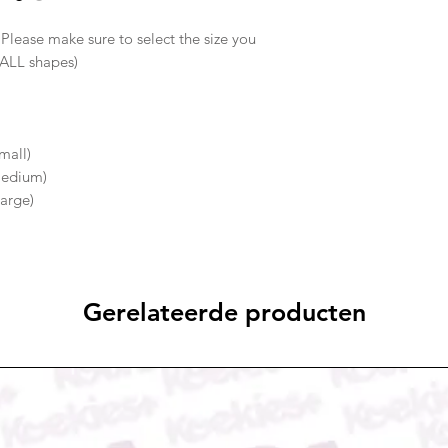
, Please make sure to select the size you
 ALL shapes)
mall)
medium)
large)
Gerelateerde producten