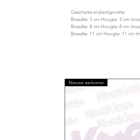
Geschatte snijkantgrootte:
Breedte: 5 cm Hoogte: 5 cm (maa
Breedte: 8 cm Hoogte: 8 cm (ma
Breedte: 11 cm Hoogte: 11 cm (m
Nieuwe aankomst