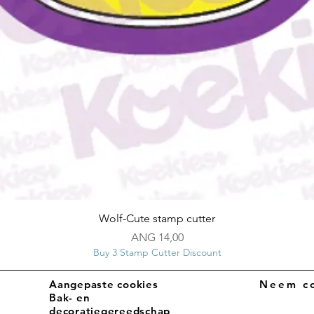
Snel overzicht
Wolf-Cute stamp cutter
Prijs
ANG 14,00
Buy 3 Stamp Cutter Discount
Aangepaste cookies
Neem co
Bak- en
decoratiegereedschap