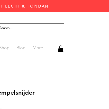
'I LECHI & FONDANT
Shop
Blog
More
empelsnijder