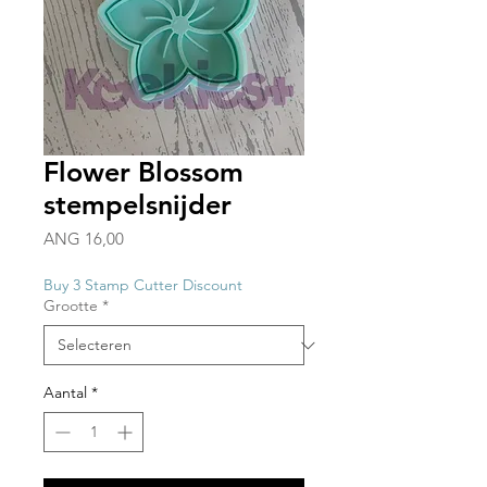
Flower Blossom
stempelsnijder
Prijs
ANG 16,00
Buy 3 Stamp Cutter Discount
Grootte
*
Aantal
*