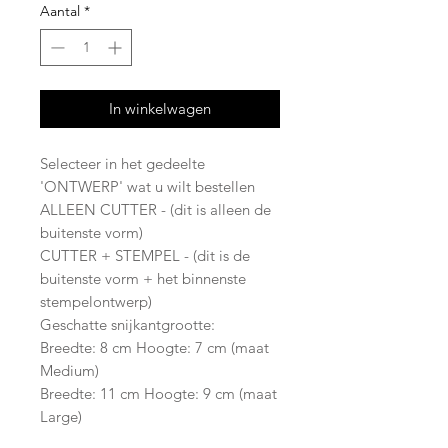
Aantal
*
In winkelwagen
Selecteer in het gedeelte
'ONTWERP' wat u wilt bestellen
ALLEEN CUTTER - (dit is alleen de
buitenste vorm)
CUTTER + STEMPEL - (dit is de
buitenste vorm + het binnenste
stempelontwerp)
Geschatte snijkantgrootte:
Breedte: 8 cm Hoogte: 7 cm (maat
Medium)
Breedte: 11 cm Hoogte: 9 cm (maat
Large)