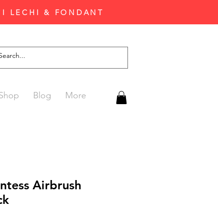
'I LECHI & FONDANT
Shop
Blog
More
ntess Airbrush
ck