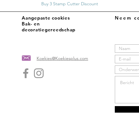
Buy 3 Stamp Cutter Discount
Aangepaste cookies
Neem co
Bak- en
decoratiegereedschap
Koekies@Koekiesplus.com