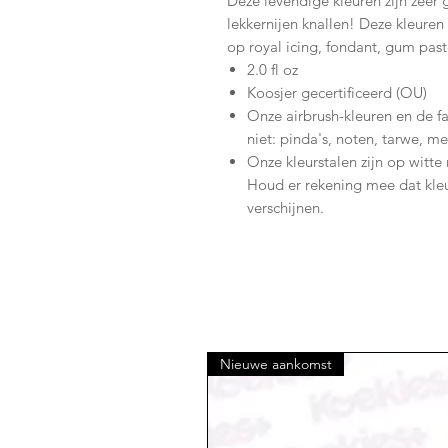
Deze levendige kleuren zijn zeer
lekkernijen knallen! Deze kleuren
op royal icing, fondant, gum pas
2.0 fl oz
Koosjer gecertificeerd (OU)
Onze airbrush-kleuren en de fa
niet: pinda's, noten, tarwe, mel
Onze kleurstalen zijn op witte 
Houd er rekening mee dat kle
verschijnen.
Nieuwe aankomst