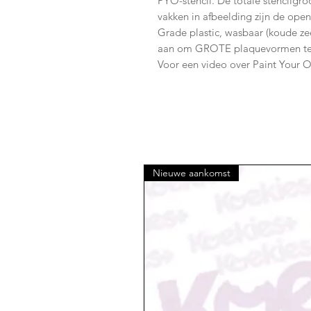
PYO-stencil. De totale stencilgr
vakken in afbeelding zijn de open
Grade plastic, wasbaar (koude ze
aan om GROTE plaquevormen te 
Voor een video over Paint Your O
Nieuwe aankomst