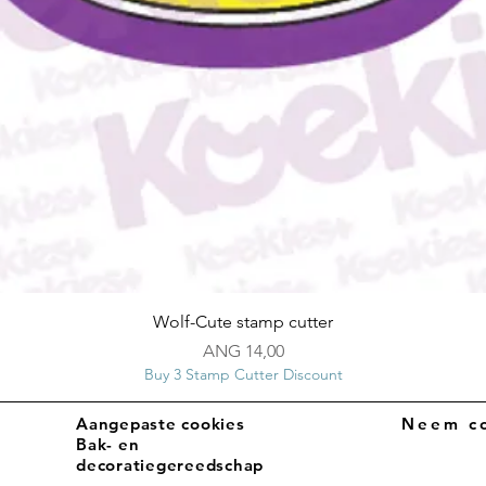
Snel overzicht
Wolf-Cute stamp cutter
Prijs
ANG 14,00
Buy 3 Stamp Cutter Discount
Aangepaste cookies
Neem co
Bak- en
decoratiegereedschap