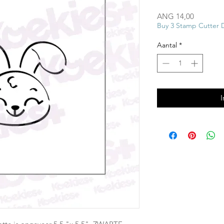
Prijs
ANG 14,00
Buy 3 Stamp Cutter 
Aantal
*
I