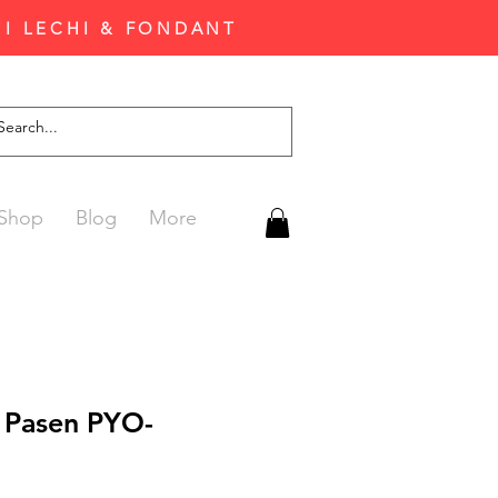
'I LECHI & FONDANT
Shop
Blog
More
 Pasen PYO-