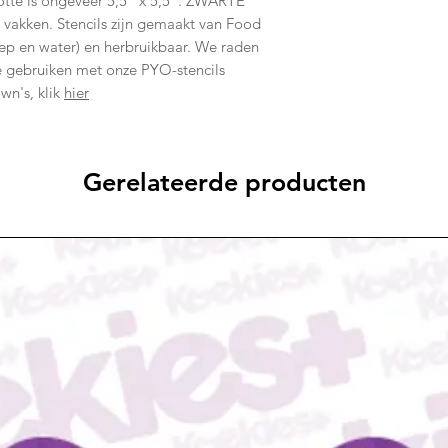
ootte is ongeveer 5,5 "x 5,5". ZWARTE
 vakken. Stencils zijn gemaakt van Food
ep en water) en herbruikbaar. We raden
gebruiken met onze PYO-stencils
wn's, klik
hier
Gerelateerde producten