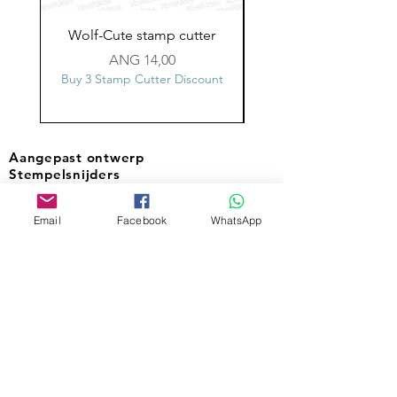
Wolf-Cute stamp cutter
Glass-C-Bow stamp c
Prijs
ANG 14,00
Buy 3 Stamp Cutter Discount
Buy 3 Stamp Cutter Dis
Aangepast ontwerp
Stempelsnijders
Email
Facebook
WhatsApp
Admin@Koekiesplus.com
Blue Mall, 40 Sta Rosaweg
Tel: +5999 844 3344
Crib:102510568
KVK: 149296
Aangepaste cookies
Bak- en decoratiegereedschap