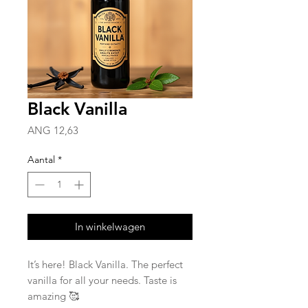
Black Vanilla
Prijs
ANG 12,63
Aantal
*
In winkelwagen
It’s here! Black Vanilla. The perfect
vanilla for all your needs. Taste is
amazing 🥰