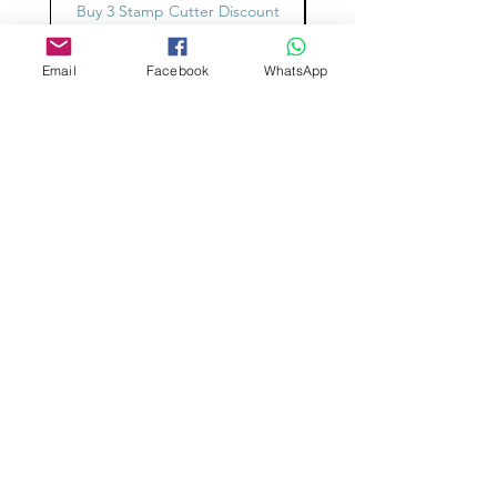
Buy 3 Stamp Cutter Discount
Buy 3 Stamp Cutter Dis
bestelling terugbetalen/vervangen.
Email
Facebook
WhatsApp
Aangepast ontwerp
Stempelsnijders
Admin@Koekiesplus.com
Blue Mall, 40 Sta Rosaweg
Tel: +5999 844 3344
Crib:102510568
KVK: 149296
Aangepaste cookies
Bak- en decoratiegereedschap
Koekies@Koekiesplus.com