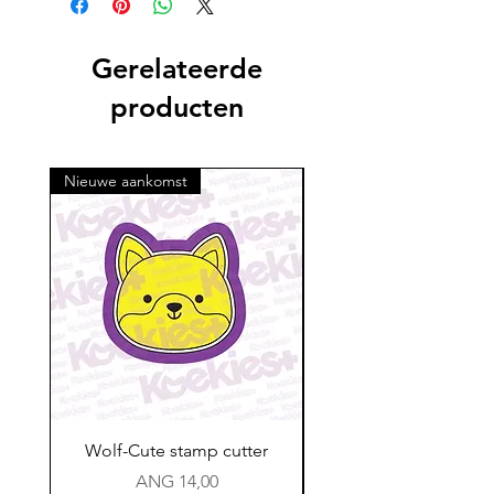
terugbetaald. Vanwege het
bestellingen. Als je in het weekend
zeepsop. Ze zijn NIET
aangepaste karakter van onze
bestelt, wordt het de volgende week
vaatwasserbestendig. Verwijderd
ontwerpen zijn retouren NIET
verzonden. Anders wordt uw
Gerelateerde
houden van direct zonlicht, open vuur
mogelijk
bestelling binnen 2-3 werkdagen
en andere warmtebronnen.
Klanten zijn verantwoordelijk voor het
producten
verzonden. Ik zal proberen om zo snel
lezen van de onderhoudsinstructies
mogelijk te verzenden wanneer uw
en maatbeschrijvingen voor uw
bestelling klaar is met afdrukken. Er
aankoop. Neem contact met ons op
wordt een e-mailmelding verzonden
Nieuwe aankomst
om eventuele problemen te
zodra het klaar is voor verzending.
bespreken, we zullen ons best doen
Controleer dus uw e-mail voor de
om ze op te lossen als het een
trackinginformatie.
geldige reden is. We behouden ons
het recht voor om een
compensatieverzoek te weigeren.
Als u schade/gebroken of
ontbrekende artikelen heeft
ontvangen als gevolg van
transportschade per post, stuur dan
een e-mail naar
Admin@koekiesplus.com en stuur
Wolf-Cute stamp cutter
Glass-C-Bow stamp c
binnen 48 uur een fotobewijs van
Prijs
ANG 14,00
beschadigde artikelen. We zullen uw