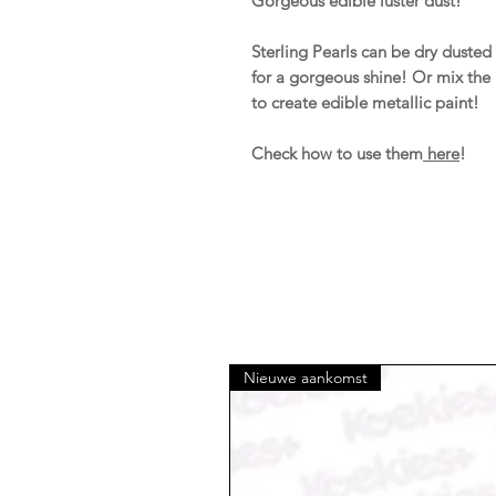
Gorgeous edible luster dust!
Sterling Pearls can be dry duste
for a gorgeous shine! Or mix the l
to create edible metallic paint!
Check how to use them
here
!
Nieuwe aankomst