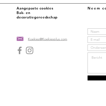
Aangepaste cookies
Neem co
Bak- en
decoratiegereedschap
Koekies@Koekiesplus.com