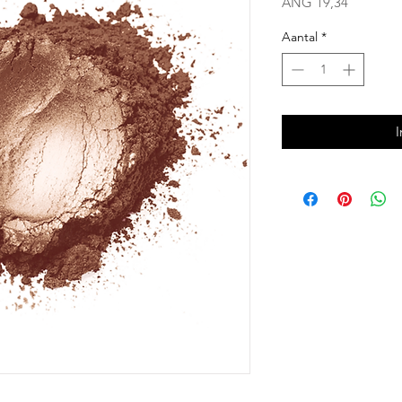
Prijs
ANG 19,34
Aantal
*
I