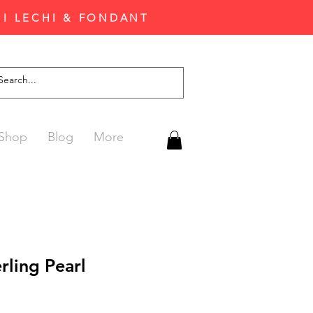
'I LECHI & FONDANT
Shop
Blog
More
rling Pearl