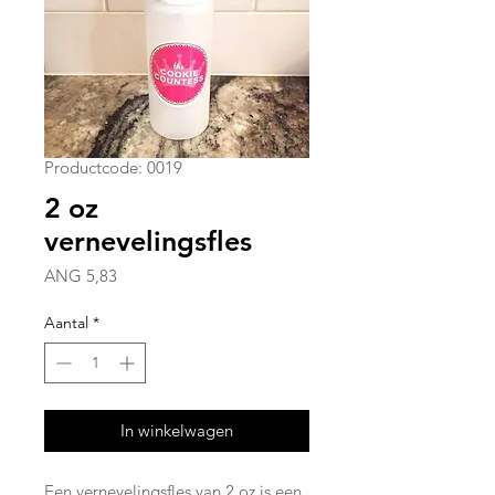
Productcode: 0019
2 oz
vernevelingsfles
Prijs
ANG 5,83
Aantal
*
In winkelwagen
Een vernevelingsfles van 2 oz is een