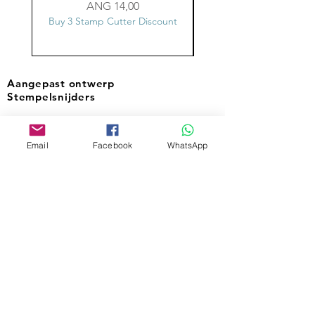
Prijs
ANG 14,00
Buy 3 Stamp Cutter Discount
Buy 3 Stamp Cutter Dis
Aangepast ontwerp
Stempelsnijders
Email
Facebook
WhatsApp
Admin@Koekiesplus.com
Blue Mall, 40 Sta Rosaweg
Tel: +5999 844 3344
Crib:102510568
KVK: 149296
Aangepaste cookies
Bak- en decoratiegereedschap