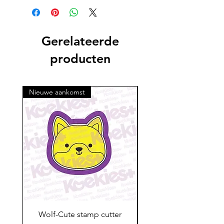
Gerelateerde
producten
Nieuwe aankomst
Wolf-Cute stamp cutter
Glass-C-Bow stamp c