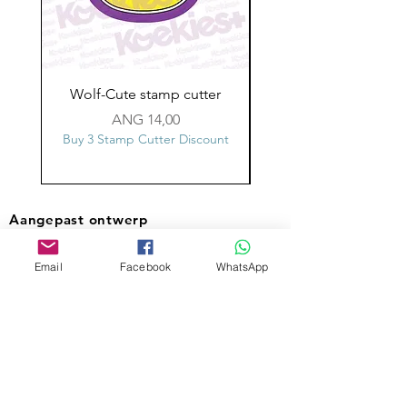
Wolf-Cute stamp cutter
Glass-C-Bow stamp c
Prijs
ANG 14,00
Buy 3 Stamp Cutter Discount
Buy 3 Stamp Cutter Dis
Aangepast ontwerp
Stempelsnijders
Email
Facebook
WhatsApp
Admin@Koekiesplus.com
Blue Mall, 40 Sta Rosaweg
Tel: +5999 844 3344
Crib:102510568