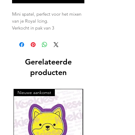
Mini spatel, perfect voor het mixen
van je Royal Icing.
Verkocht in pak van 3
Gerelateerde
producten
Nieuwe aankomst