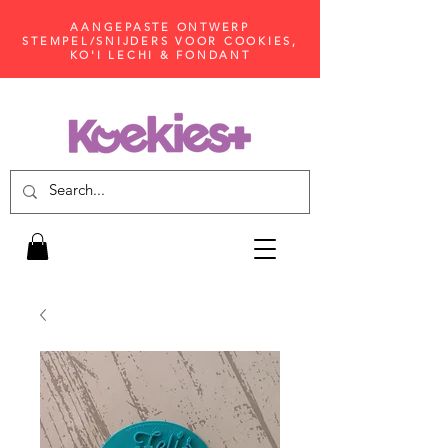
AANGEPASTE ONTWERP
STEMPEL/SNIJDERS VOOR COOKIES,
KO'I LECHI & FONDANT