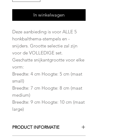
In winkelwagen
Deze aanbieding is voor ALLE 5
honkbalthema-stempels en -
snijders. Grootte selectie zal zijn
voor de VOLLEDIGE set.
Geschatte snijkantgrootte voor elke
vorm:
Breedte: 4 cm Hoogte: 5 cm (maat
small)
Breedte: 7 cm Hoogte: 8 cm (maat
medium)
Breedte: 9 cm Hoogte: 10 cm (maat
large)
PRODUCT INFORMATIE